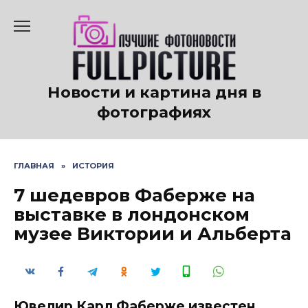
Перейти
к
содержанию
Новости и картина дня в
фотографиях
ГЛАВНАЯ
»
ИСТОРИЯ
7 шедевров Фаберже на
выставке в лондонском
музее Виктории и Альберта
Ювелир Карл Фаберже известен