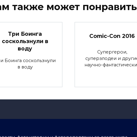
ам также может понравить
Три Боинга
Comic-Con 2016
соскользнули в
воду
Супергерои,
суперзлодеи и други
и Боинга соскользнули
научно-фантастическ
в воду