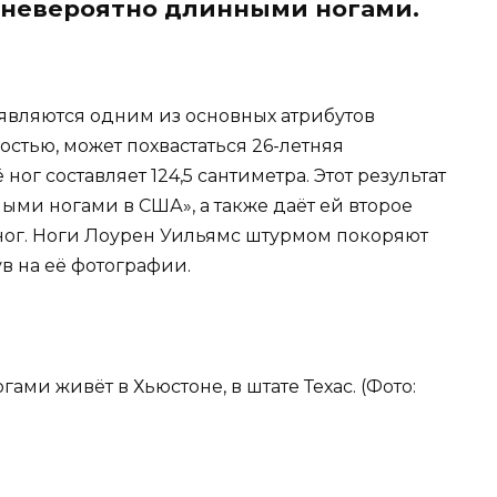
 невероятно длинными ногами.
являются одним из основных атрибутов
остью, может похвастаться 26-летняя
ог составляет 124,5 сантиметра. Этот результат
ми ногами в США», а также даёт ей второе
ног. Ноги Лоурен Уильямс штурмом покоряют
в на её фотографии.
ами живёт в Хьюстоне, в штате Техас. (Фото: