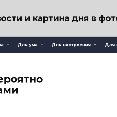
ости и картина дня в фо
ла
Для ума
Для настроения
Для 
ероятно
ами