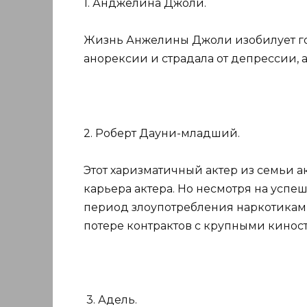
1. Анджелина Джоли.
Жизнь Анжелины Джоли изобилует го
анорексии и страдала от депрессии, 
2. Роберт Дауни-младший.
Этот харизматичный актер из семьи ак
карьера актера. Но несмотря на успе
период злоупотребления наркотиками
потере контрактов с крупными кинос
3. Адель.