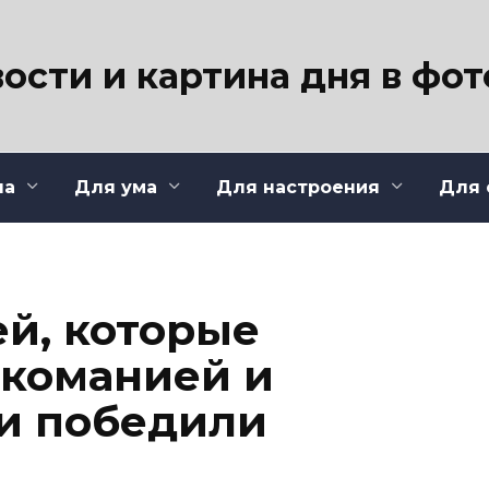
ости и картина дня в фо
ла
Для ума
Для настроения
Для 
ей, которые
ркоманией и
и победили