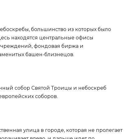
ебоскребы, большинство из которых было
Здесь находятся центральные офисы
учреждений, фондовая биржа и
аменитых башен-близнецов.
нный собор Святой Троицы и небоскреб
европейских соборов.
твенная улица в городе, которая не пролегает
оворачивает влево, и дальше идет по