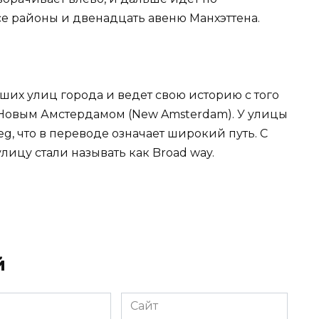
се районы и двенадцать авеню Манхэттена.
ших улиц города и ведет свою историю с того
 Новым Амстердамом (New Amsterdam). У улицы
g, что в переводе означает широкий путь. С
лицу стали называть как Broad way.
й
Сайт