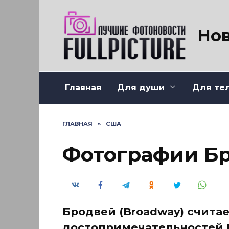
Перейти
к
содержанию
Нов
Главная
Для души
Для те
ГЛАВНАЯ
»
США
Фотографии Бр
Бродвей (Broadway) счита
достопримечательностей Н