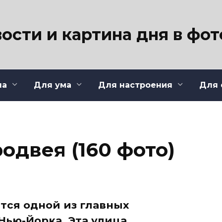
ости и картина дня в фо
ла
Для ума
Для настроения
Для 
одвея (160 фото)
ется одной из главных
ью-Йорка. Эта улица