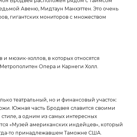
йон Бродвея расположен рядом с Таймсом
Седьмой Авеню, Мидтаун Манхэттен. Это очень
ров, гигантских мониторов с множеством
 и мюзик-холлов, в которых относятся
Метрополитен Опера и Карнеги Холл.
лько театральный, но и финансовый участок:
ржи. Южная часть Бродвея славится своими
стиле, а одним из самых интересных
тся «Музей американских индейцев», который
огда-то принадлежавшем Таможне США.