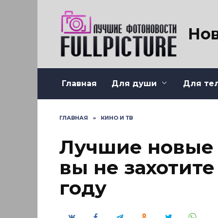
Перейти
к
содержанию
Нов
Главная
Для души
Для те
ГЛАВНАЯ
»
КИНО И ТВ
Лучшие новые 
вы не захотите
году