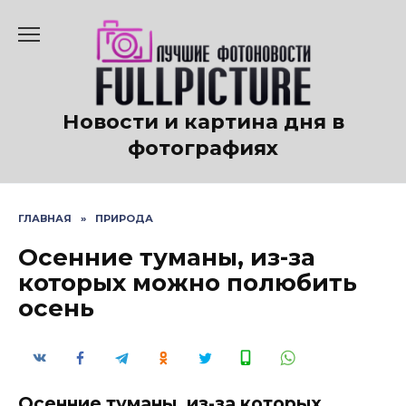
Перейти
к
содержанию
Новости и картина дня в
фотографиях
ГЛАВНАЯ
»
ПРИРОДА
Осенние туманы, из-за
которых можно полюбить
осень
Осенние туманы, из-за которых