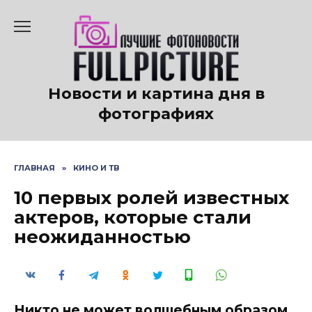
Перейти
к
содержанию
Новости и картина дня в
фотографиях
ГЛАВНАЯ
»
КИНО И ТВ
10 первых ролей известных
актеров, которые стали
неожиданностью
Никто не может волшебным образом