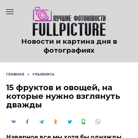
Перейти
к
содержанию
Новости и картина дня в
фотографиях
ГЛАВНАЯ
»
УЛЫБНИСЬ
15 фруктов и овощей, на
которые нужно взглянуть
дважды
Наверное все мы хотя бы однажды