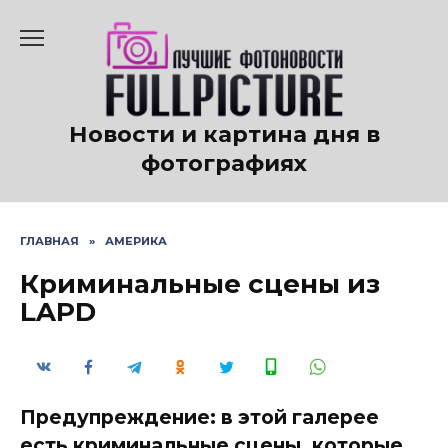
Перейти
к
содержанию
Новости и картина дня в
фотографиях
ГЛАВНАЯ
»
АМЕРИКА
Криминальные сцены из
LAPD
Предупреждение: в этой галерее
есть криминальные сцены, которые