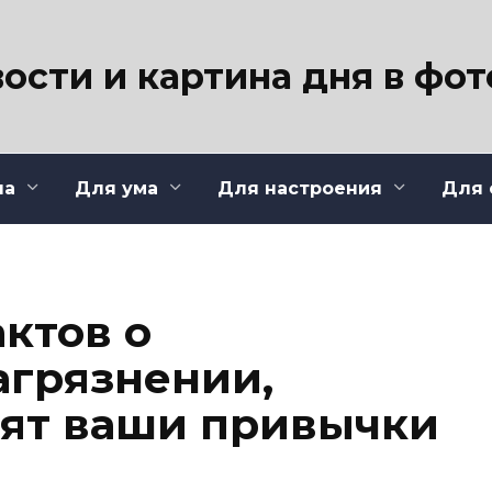
ости и картина дня в фо
ла
Для ума
Для настроения
Для 
ктов о
агрязнении,
ят ваши привычки