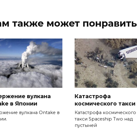
ам также может понравить
ержение вулкана
Катастрофа
ake в Японии
космического такси
ржение вулкана Ontake в
Катастрофа космического
ии.
такси Spaceship Two над
пустыней