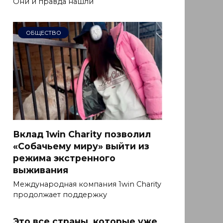
Они и правда нашли
ОБЩЕСТВО
Вклад 1win Charity позволил
«Собачьему миру» выйти из
режима экстренного
выживания
Международная компания 1win Charity
продолжает поддержку
Это все страны, которые уже