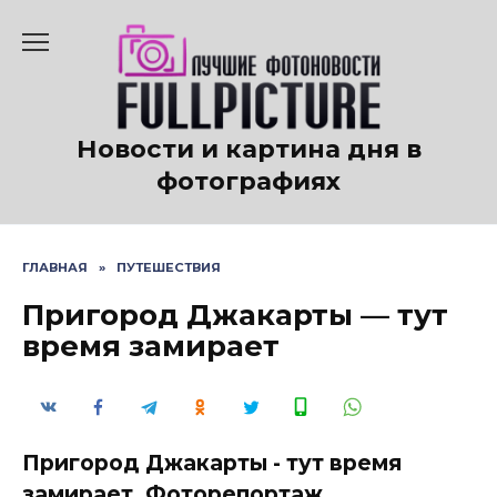
Перейти
к
содержанию
Новости и картина дня в
фотографиях
ГЛАВНАЯ
»
ПУТЕШЕСТВИЯ
Пригород Джакарты — тут
время замирает
Пригород Джакарты - тут время
замирает. Фоторепортаж