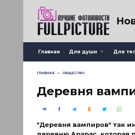
Перейти
к
содержанию
Нов
Главная
Для души
Для те
ГЛАВНАЯ
»
ОБЩЕСТВО
Деревня вамп
"Деревня вампиров" так и
деревню Арарас, которая