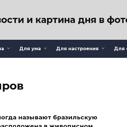
ости и картина дня в фо
ла
Для ума
Для настроения
Для 
иров
ногда называют бразильскую
 расположена в живописном