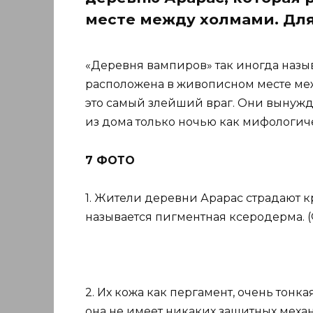
месте между холмами. Для
«Деревня вампиров» так иногда назы
расположена в живописном месте ме
это самый злейший враг. Они вынужд
из дома только ночью как мифологич
7 ФОТО
1. Жители деревни Арарас страдают 
называется пигментная ксеродерма. (Ф
2. Их кожа как пергамент, очень тонк
она не имеет никаких защитных меха