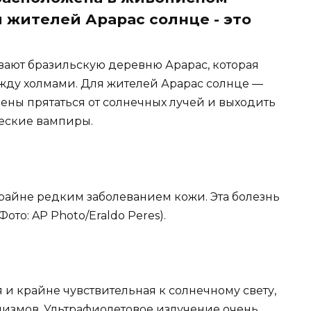
 жителей Арарас солнце - это
вают бразильскую деревню Арарас, которая
жду холмами. Для жителей Арарас солнце —
ены прятаться от солнечных лучей и выходить
еские вампиры.
крайне редким заболеванием кожи. Эта болезнь
ото: AP Photo/Eraldo Peres).
ая и крайне чувствительная к солнечному свету,
низмов. Ультрафиолетовое излучение очень