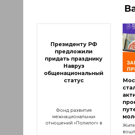
В
Президенту РФ
предложили
придать празднику
Навруз
общенациональный
статус
Мос
ста
акт
про
пут
Фонд развития
мол
межнациональных
отношений «Полилог» в
Жите
вошл