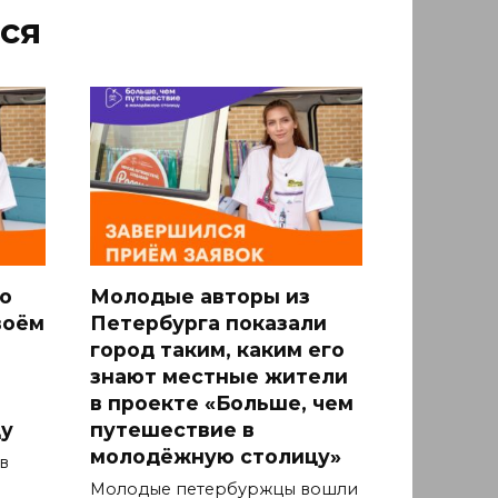
ся
о
Молодые авторы из
воём
Петербурга показали
город таким, каким его
знают местные жители
в проекте «Больше, чем
у
путешествие в
молодёжную столицу»
в
Молодые петербуржцы вошли