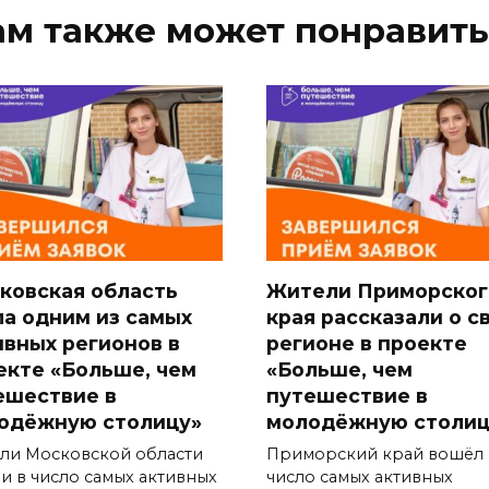
ам также может понравить
ковская область
Жители Приморског
ла одним из самых
края рассказали о с
ивных регионов в
регионе в проекте
екте «Больше, чем
«Больше, чем
ешествие в
путешествие в
одёжную столицу»
молодёжную столиц
ли Московской области
Приморский край вошёл 
и в число самых активных
число самых активных