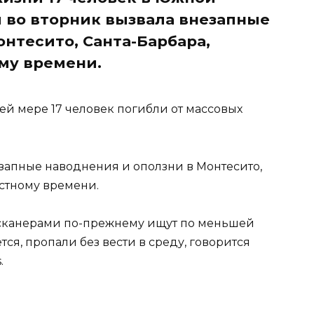
 во вторник вызвала внезапные
онтесито, Санта-Барбара,
ому времени.
ей мере 17 человек погибли от массовых
езапные наводнения и оползни в Монтесито,
естному времени.
 сканерами по-прежнему ищут по меньшей
тся, пропали без вести в среду, говорится
.