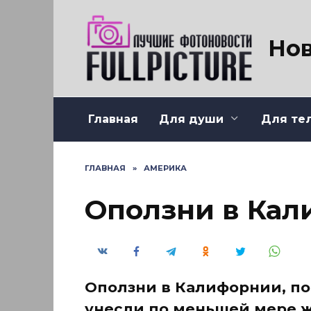
Перейти
к
содержанию
Нов
Главная
Для души
Для те
ГЛАВНАЯ
»
АМЕРИКА
Оползни в Ка
Оползни в Калифорнии, по
унесли по меньшей мере ж