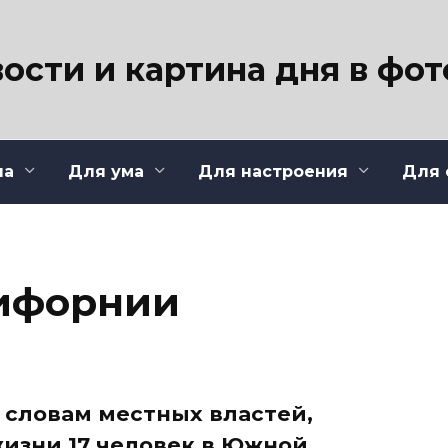
ости и картина дня в фо
ла
Для ума
Для настроения
Для 
лифорнии
 словам местных властей,
изни 17 человек в Южной