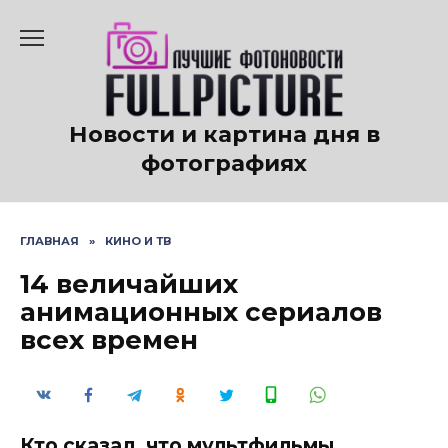
Перейти
к
содержанию
Новости и картина дня в
фотографиях
ГЛАВНАЯ
»
КИНО И ТВ
14 величайших
анимационных сериалов
всех времен
Кто сказал, что мультфильмы