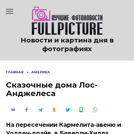
Перейти
к
содержанию
Новости и картина дня в
фотографиях
ГЛАВНАЯ
»
АМЕРИКА
Сказочные дома Лос-
Анджелеса
На пересечении Кармелита-авеню и
Уолден-драйв, в Беверли-Хиллз,