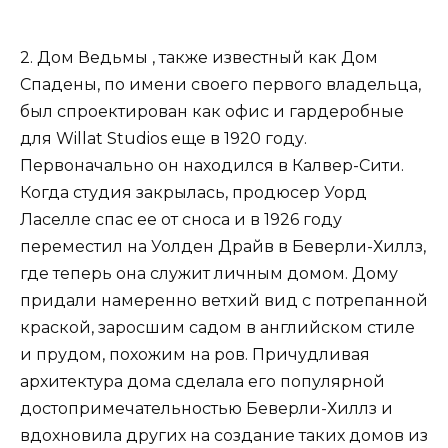
2. Дом Ведьмы , также известный как Дом
Спадены, по имени своего первого владельца,
был спроектирован как офис и гардеробные
для Willat Studios еще в 1920 году.
Первоначально он находился в Калвер-Сити.
Когда студия закрылась, продюсер Уорд
Ласелле спас ее от сноса и в 1926 году
переместил на Уолден Драйв в Беверли-Хиллз,
где теперь она служит личным домом. Дому
придали намеренно ветхий вид с потрепанной
краской, заросшим садом в английском стиле
и прудом, похожим на ров. Причудливая
архитектура дома сделала его популярной
достопримечательностью Беверли-Хиллз и
вдохновила других на создание таких домов из