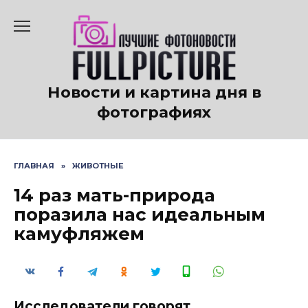
Перейти
к
содержанию
Новости и картина дня в
фотографиях
ГЛАВНАЯ
»
ЖИВОТНЫЕ
14 раз мать-природа
поразила нас идеальным
камуфляжем
Исследователи говорят,