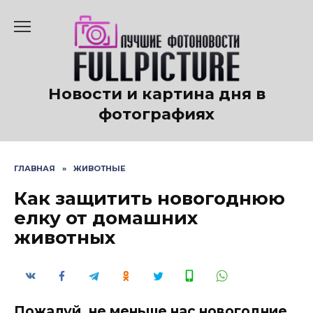
Перейти
к
содержанию
Новости и картина дня в
фотографиях
ГЛАВНАЯ
»
ЖИВОТНЫЕ
Как защитить новогоднюю
елку от домашних
животных
Пожалуй, не меньше нас новогодние