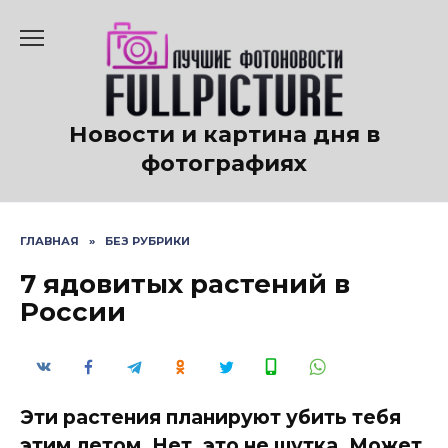
Перейти
к
содержанию
Новости и картина дня в
фотографиях
ГЛАВНАЯ
»
БЕЗ РУБРИКИ
7 ядовитых растений в
России
Эти растения планируют убить тебя
этим летом. Нет, это не шутка. Может