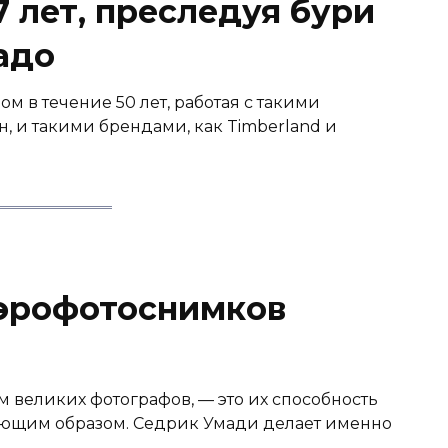
 лет, преследуя бури
адо
 в течение 50 лет, работая с такими
, и такими брендами, как Timberland и
аэрофотоснимков
 великих фотографов, — это их способность
ающим образом. Седрик Умади делает именно