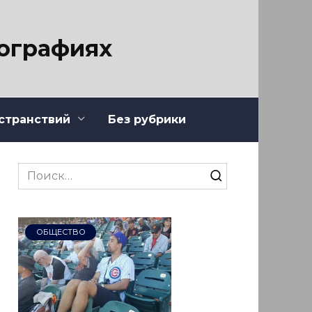
тографиях
странствий
Без рубрики
Search
for:
ОБЩЕСТВО