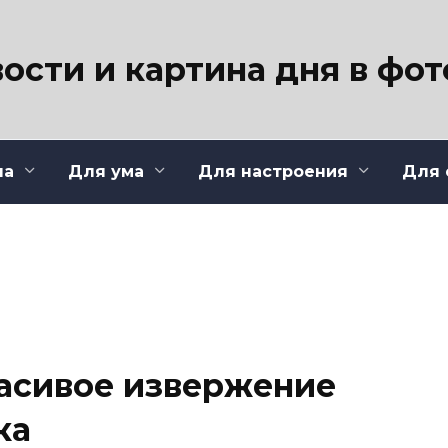
ости и картина дня в фо
ла
Для ума
Для настроения
Для 
асивое извержение
ка