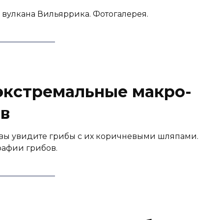
вулкана Вильяррика. Фотогалерея.
экстремальные макро-
в
о, вы увидите грибы с их коричневыми шляпами.
рафии грибов.