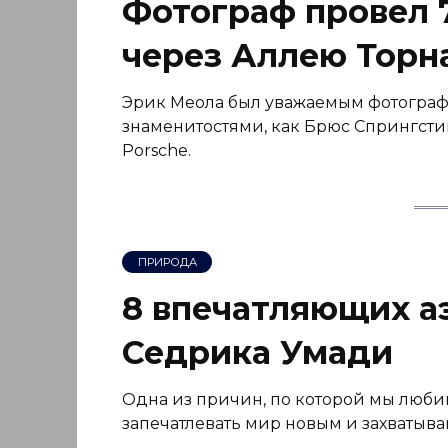
Фотограф провел 7
через Аллею Торн
Эрик Меола был уважаемым фотографом
знаменитостями, как Брюс Спрингстин
Porsche.
ПРИРОДА
8 впечатляющих 
Седрика Умади
Одна из причин, по которой мы любим
запечатлевать мир новым и захватыв