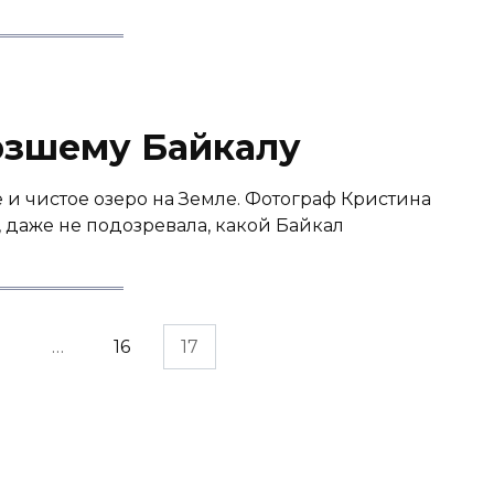
рзшему Байкалу
е и чистое озеро на Земле. Фотограф Кристина
 даже не подозревала, какой Байкал
1
…
16
17