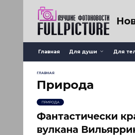
Перейти
к
содержанию
Нов
Главная
Для души
Для те
ГЛАВНАЯ
Природа
ПРИРОДА
Фантастически кр
вулкана Вильярри