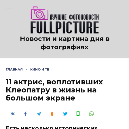
Перейти
к
содержанию
Новости и картина дня в
фотографиях
ГЛАВНАЯ
»
КИНО И ТВ
11 актрис, воплотивших
Клеопатру в жизнь на
большом экране
Есть несколько исторических