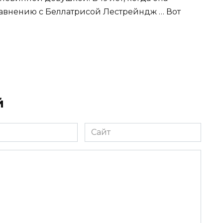
авнению с Беллатрисой Лестрейндж … Вот
й
Сайт