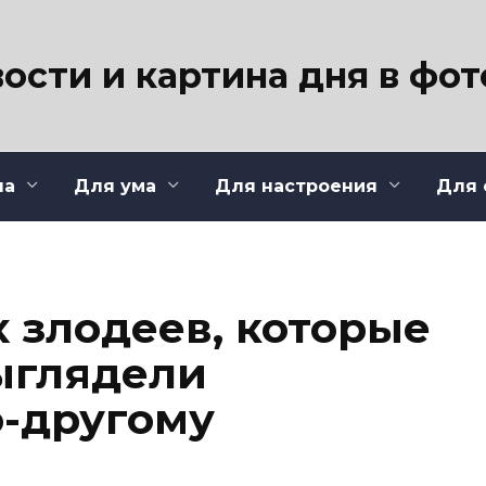
ости и картина дня в фо
ла
Для ума
Для настроения
Для 
х злодеев, которые
ыглядели
-другому