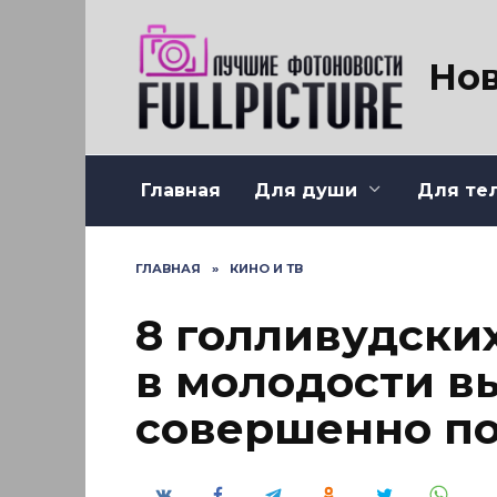
Перейти
к
содержанию
Нов
Главная
Для души
Для те
ГЛАВНАЯ
»
КИНО И ТВ
8 голливудски
в молодости в
совершенно по