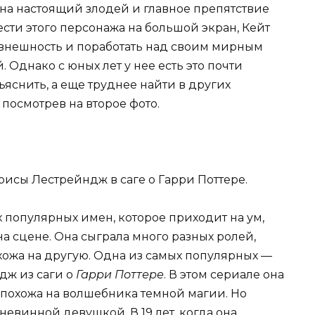
она настоящий злодей и главное препятствие
ести этого персонажа на большой экран, Кейт
внешность и поработать над своим мирным
. Однако с юных лет у нее есть это почти
ъяснить, а еще труднее найти в других
 посмотрев на второе фото.
рисы Лестрейндж в саге о Гарри Поттере.
 популярных имен, которое приходит на ум,
на сцене. Она сыграла много разных ролей,
хожа на другую. Одна из самых популярных —
дж из саги о
Гарри Поттере
. В этом сериале она
 похожа на волшебника темной магии. Но
невинной девушкой. В 19 лет, когда она