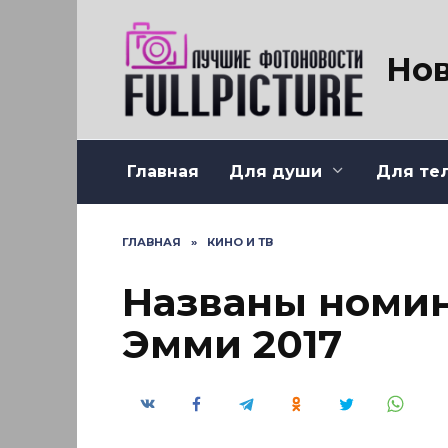
Перейти
к
содержанию
Нов
Главная
Для души
Для те
ГЛАВНАЯ
»
КИНО И ТВ
Названы номи
Эмми 2017