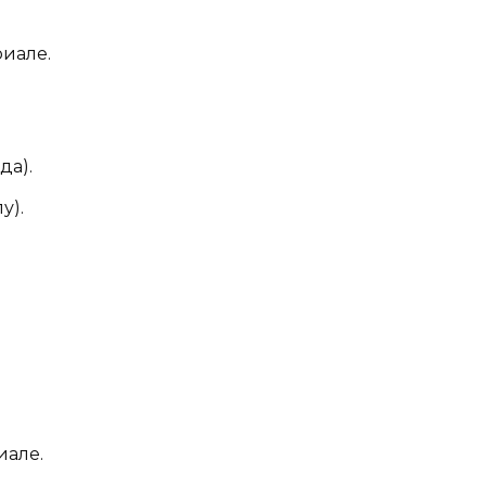
риале.
да).
у).
иале.