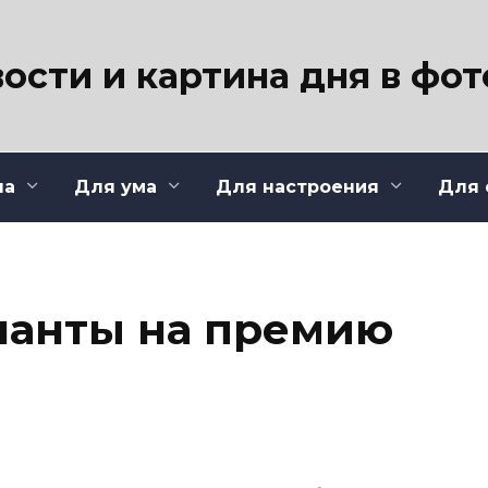
ости и картина дня в фо
ла
Для ума
Для настроения
Для 
нанты на премию