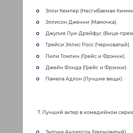
Элли Кемпер (Несгибаемая Кимм
Эллисон Дженни (Мамочка).
Джулия Луи-Дрейфус (Вице-прези
Трейси Эллис Росс (Черноватый).
Лили Томлин (Грейс и Фрэнки).
Джейн Фонда (Грейс и Фрэнки).
Памела Адлон (Лучшие вещи).
7. Лучший актер в комедийном сериа
Энтони Андерсон (Черноватый).