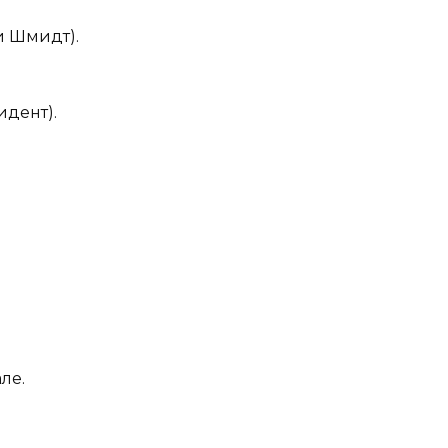
и Шмидт).
дент).
ле.