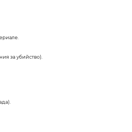
ериале.
ния за убийство).
да).