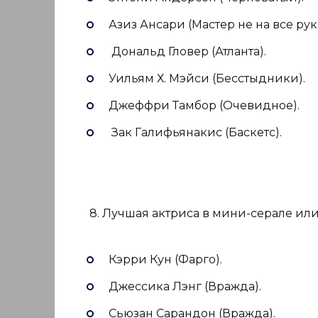
Азиз Ансари (Мастер не на все рук
Дональд Гловер (Атланта).
Уильям Х. Мэйси (Бесстыдники).
Джеффри Тамбор (Очевидное).
Зак Галифьянакис (Баскетс).
8. Лучшая актриса в мини-серале ил
Кэрри Кун (Фарго).
Джессика Лэнг (Вражда).
Сьюзан Сарандон (Вражда).