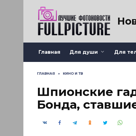
Перейти
к
содержанию
Нов
Главная
Для души
Для те
ГЛАВНАЯ
»
КИНО И ТВ
Шпионские га
Бонда, ставши