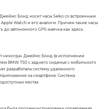
 Джеймс Бонд носит часы Seiko со встроенным
Apple Watch и его аналоги. Причем такие часы
 до автономного GPS маячка как здесь .
рёт никогда» Джеймс Бонд (в исполнении
лем BMW 750 с заднего сиденья с мобильного
over разработала систему удаленного
приложения на смартфоне. Система
одоступных местах.
 года была продемонстрирована управляемая