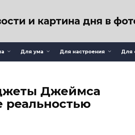
ости и картина дня в фо
ла
Для ума
Для настроения
Для 
джеты Джеймса
е реальностью