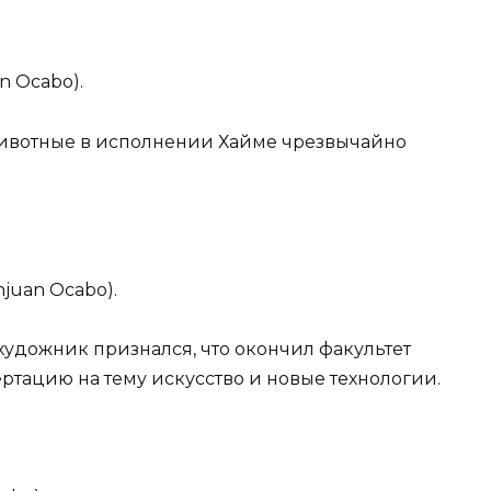
an Ocabo).
животные в исполнении Хайме чрезвычайно
njuan Ocabo).
художник признался, что окончил факультет
ртацию на тему искусство и новые технологии.