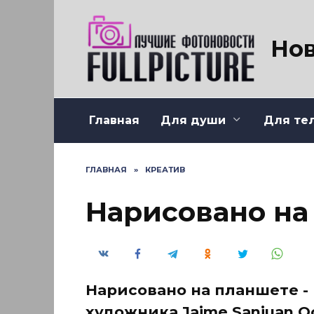
Перейти
к
содержанию
Нов
Главная
Для души
Для те
ГЛАВНАЯ
»
КРЕАТИВ
Нарисовано на
Нарисовано на планшете -
художника Jaime Sanjuan O