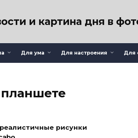
ости и картина дня в фо
ла
Для ума
Для настроения
Для 
 планшете
 реалистичные рисунки
cabo.