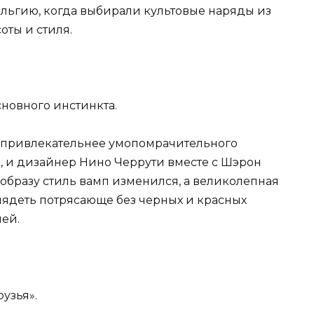
альгию, когда выбирали культовые наряды из
оты и стиля.
сновного инстинкта.
ь привлекательнее умопомрачительного
м, и дизайнер Нино Черрути вместе с Шэрон
 образу стиль вамп изменился, а великолепная
лядеть потрясающе без черных и красных
лей.
узья».