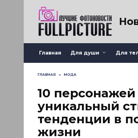
Перейти
к
содержанию
Нов
Главная
Для души
Для те
ГЛАВНАЯ
»
МОДА
10 персонажей 
уникальный ст
тенденции в п
жизни