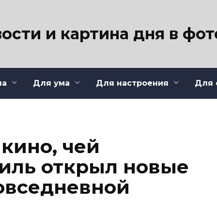
ости и картина дня в фо
ла
Для ума
Для настроения
Для 
кино, чей
иль открыл новые
овседневной