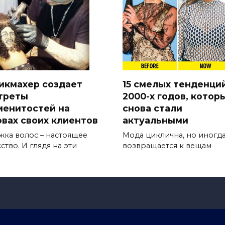
икмахер создает
15 смелых тенденци
треты
2000-х годов, котор
менитостей на
снова стали
овах своих клиентов
актуальными
жка волос – настоящее
Мода циклична, но иногда
ство. И глядя на эти
возвращается к вещам