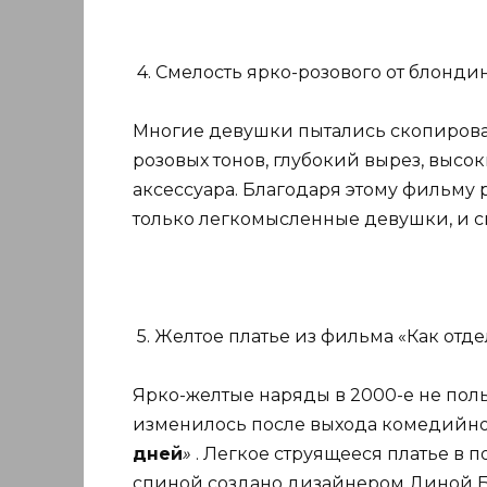
4. Смелость ярко-розового от блондин
Многие девушки пытались скопирова
розовых тонов, глубокий вырез, высок
аксессуара. Благодаря этому фильму 
только легкомысленные девушки, и с
5. Желтое платье из фильма «Как отдел
Ярко-желтые наряды в 2000-е не пол
изменилось после выхода комедийно
дней
»
. Легкое струящееся платье в 
спиной создано дизайнером Диной Б