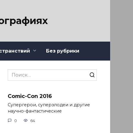
тографиях
странствий
Без рубрики
Search
for:
Comic-Con 2016
Супергерои, суперзлодеи и другие
научно-фантастические
0
64