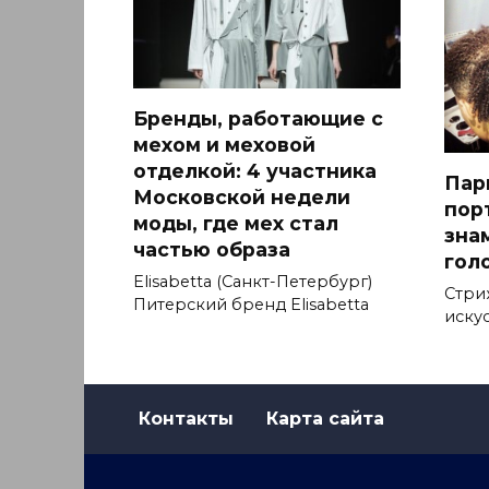
Бренды, работающие с
мехом и меховой
отделкой: 4 участника
Пар
Московской недели
пор
моды, где мех стал
зна
частью образа
гол
Elisabetta (Санкт-Петербург)
Стри
Питерский бренд Elisabetta
искус
Контакты
Карта сайта