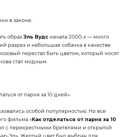
ки в законе.
ть образ
Эль Вудс
начала 2000-х — много
ий разрез и небольшая собачка в качестве
розовый перестал быть цветом, который носят
нова стал модным.
аться от парня за 10 дней».
ьзовались особой популярностью. Но все
го фильма «
Как отделаться от парня за 10
пол с перекрестными бретелями и открытой
ар-Эль. Желтый цвет был выбран для