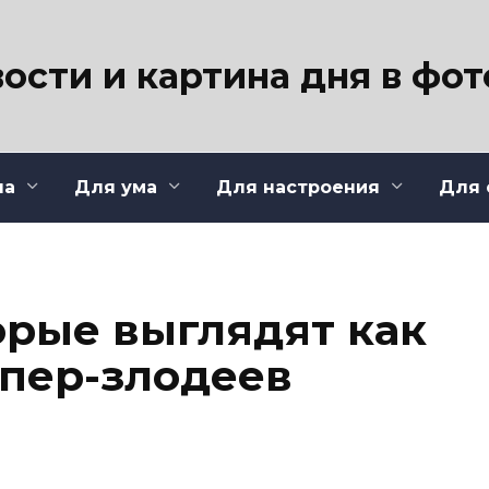
ости и картина дня в фо
ла
Для ума
Для настроения
Для 
орые выглядят как
пер-злодеев