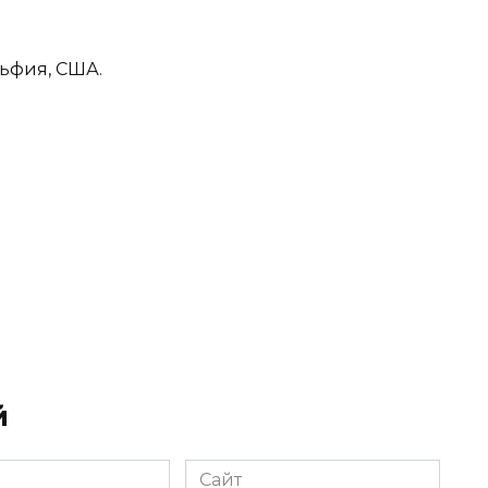
ьфия, США.
й
Сайт