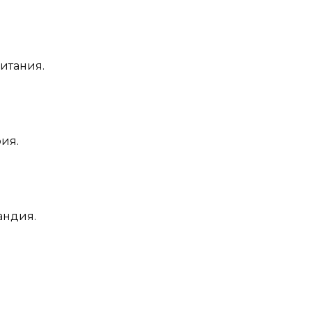
ритания.
ия.
андия.