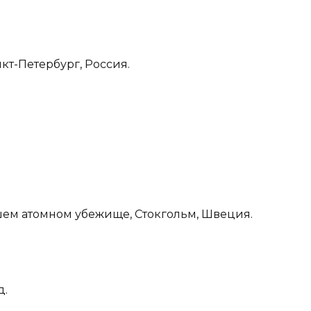
нкт-Петербург, Россия.
шем атомном убежище, Стокгольм, Швеция.
д.