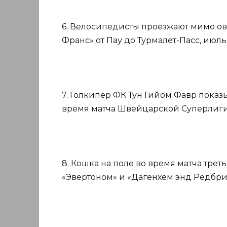
6. Велосипедисты проезжают мимо ове
Франс» от Пау до Турмалет-Пасс, июль 
7. Голкипер ФК Тун Гийом Фавр показы
время матча Швейцарской Суперлиги п
8. Кошка на поле во время матча трет
«Эвертоном» и «Дагенхем энд Редбри