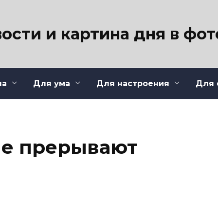
ости и картина дня в фо
ла
Для ума
Для настроения
Для 
ые прерывают