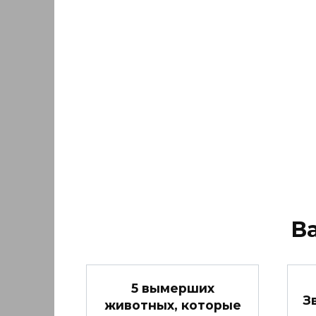
В
5 вымерших
З
животных, которые