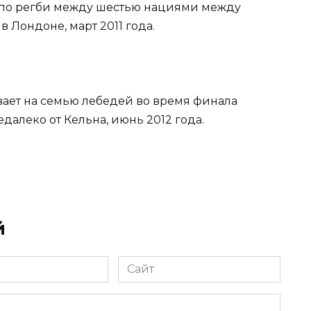
ча по регби между шестью нациями между
 Лондоне, март 2011 года.
вает на семью лебедей во время финала
недалеко от Кельна, июнь 2012 года.
й
Сайт