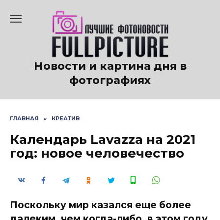
Перейти
к
содержанию
Новости и картина дня в
фотографиях
ГЛАВНАЯ
»
КРЕАТИВ
Календарь Lavazza на 2021
год: новое человечество
Поскольку мир казался еще более
далеким, чем когда-либо, в этом году