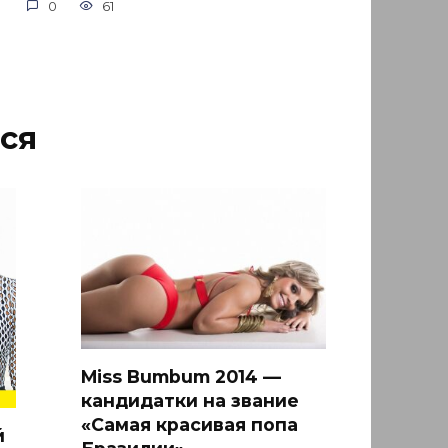
0
61
ся
Miss Bumbum 2014 —
кандидатки на звание
«Самая красивая попа
й