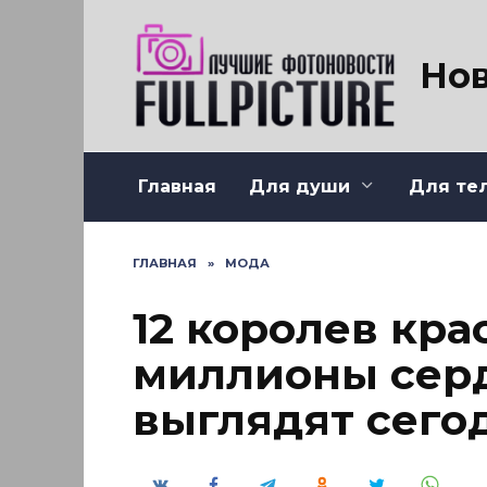
Перейти
к
содержанию
Нов
Главная
Для души
Для те
ГЛАВНАЯ
»
МОДА
12 королев кра
миллионы серд
выглядят сего