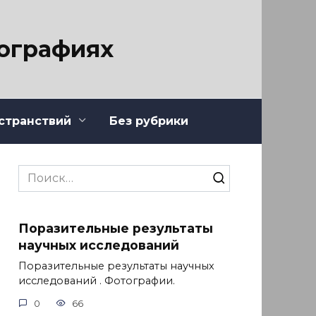
тографиях
странствий
Без рубрики
Search
for:
Поразительные результаты
научных исследований
Поразительные результаты научных
исследований . Фотографии.
0
66