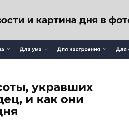
ости и картина дня в фо
ла
Для ума
Для настроения
Для 
соты, укравших
ец, и как они
дня