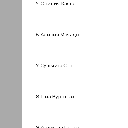
5. Оливия Калпо.
6. Алисия Мачадо.
7. Сушмита Сен.
8. Пиа Вуртцбах.
9. Анджела Понсе.