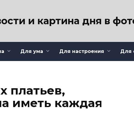
ости и картина дня в фо
ла
Для ума
Для настроения
Для 
х платьев,
а иметь каждая