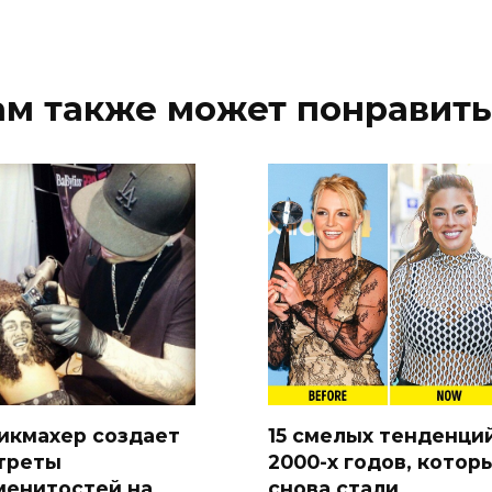
ам также может понравить
икмахер создает
15 смелых тенденци
треты
2000-х годов, котор
менитостей на
снова стали