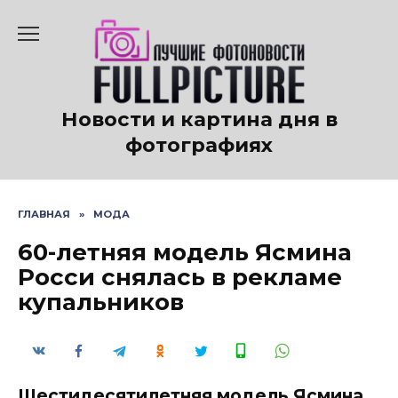
Перейти
к
содержанию
Новости и картина дня в
фотографиях
ГЛАВНАЯ
»
МОДА
60-летняя модель Ясмина
Росси снялась в рекламе
купальников
Шестидесятилетняя модель Ясмина