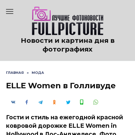
Перейти
к
содержанию
Новости и картина дня в
фотографиях
ГЛАВНАЯ
»
МОДА
ELLE Women в Голливуде
Гости и стиль на ежегодной красной
ковровой дорожке ELLE Women in
Hollywood в Лос-Анджелесе. Фото