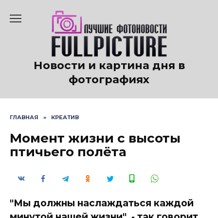
Перейти
к
содержанию
Новости и картина дня в
фотографиях
ГЛАВНАЯ
»
КРЕАТИВ
Момент жизни с высоты
птичьего полёта
"Мы должны наслаждаться каждой
минутой нашей жизни", - так говорит