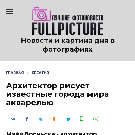
Перейти
к
содержанию
Новости и картина дня в
фотографиях
ГЛАВНАЯ
»
КРЕАТИВ
Архитектор рисует
известные города мира
акварелью
Майя Вроньска - архитектор,