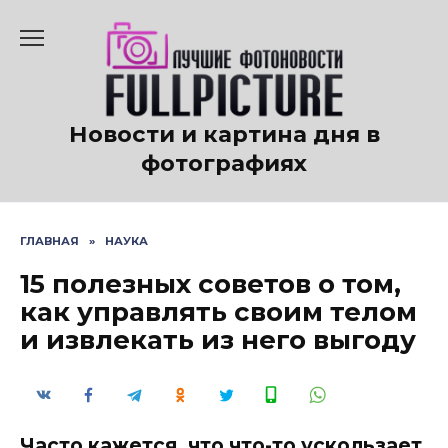
Перейти
к
содержанию
Новости и картина дня в
фотографиях
ГЛАВНАЯ
»
НАУКА
15 полезных советов о том,
как управлять своим телом
и извлекать из него выгоду
Часто кажется, что что-то ускользает