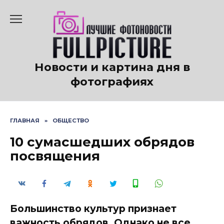
Перейти
к
содержанию
Новости и картина дня в
фотографиях
ГЛАВНАЯ
»
ОБЩЕСТВО
10 сумасшедших обрядов
посвящения
Большинство культур признает
важность обрядов. Однако не все