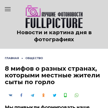
Перейти
к
содержанию
Новости и картина дня в
фотографиях
ГЛАВНАЯ
»
ОБЩЕСТВО
8 мифов о разных странах,
которыми местные жители
сыты по горло
Мы привыкли формировать наше