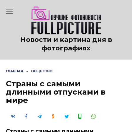
Перейти
к
содержанию
Новости и картина дня в
фотографиях
ГЛАВНАЯ
»
ОБЩЕСТВО
Страны с самыми
длинными отпусками в
мире
Страны с самыми длинными