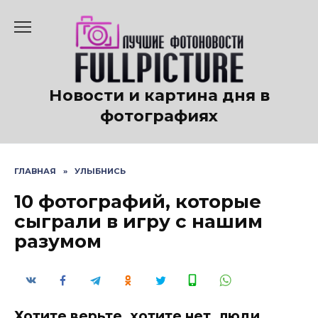
Перейти
к
содержанию
Новости и картина дня в
фотографиях
ГЛАВНАЯ
»
УЛЫБНИСЬ
10 фотографий, которые
сыграли в игру с нашим
разумом
Хотите верьте, хотите нет, люди