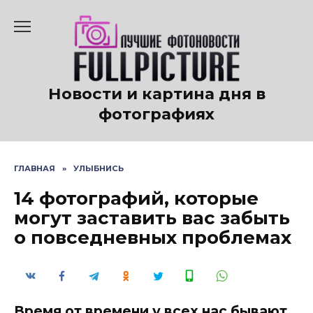
Перейти
к
содержанию
Новости и картина дня в
фотографиях
ГЛАВНАЯ
»
УЛЫБНИСЬ
14 фотографий, которые
могут заставить вас забыть
о повседневных проблемах
Время от времени у всех нас бывают