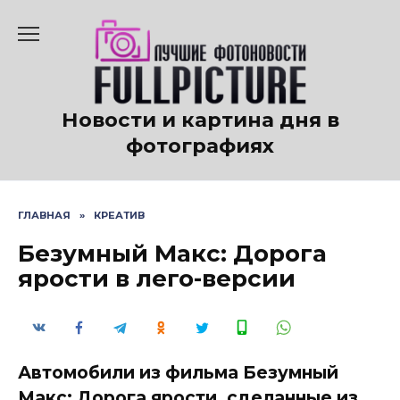
Перейти
к
содержанию
Новости и картина дня в
фотографиях
ГЛАВНАЯ
»
КРЕАТИВ
Безумный Макс: Дорога
ярости в лего-версии
Автомобили из фильма Безумный
Макс: Дорога ярости, сделанные из