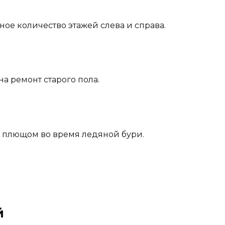
зное количество этажей слева и справа.
на ремонт старого пола.
м плющом во время ледяной бури.
й