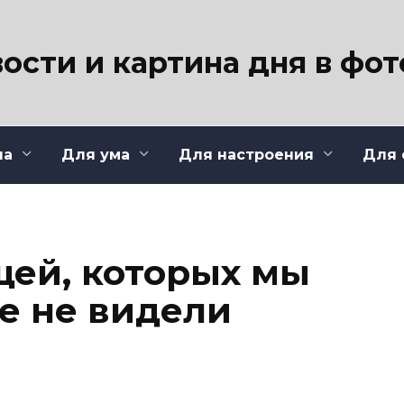
ости и картина дня в фо
ла
Для ума
Для настроения
Для 
щей, которых мы
е не видели