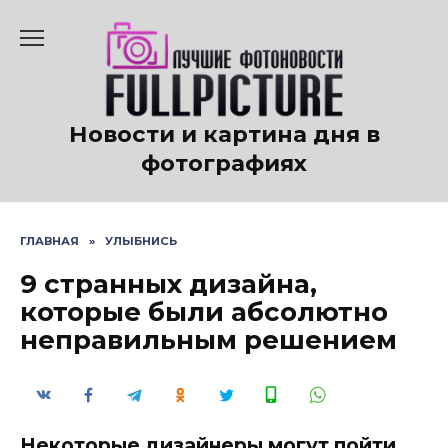
Перейти
к
содержанию
Новости и картина дня в
фотографиях
ГЛАВНАЯ
»
УЛЫБНИСЬ
9 странных дизайна,
которые были абсолютно
неправильным решением
Некоторые дизайнеры могут пойти