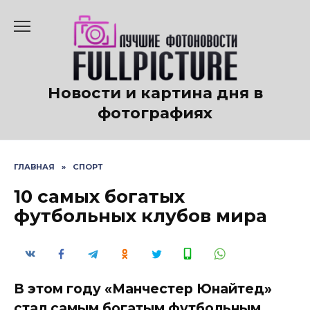
Перейти
к
содержанию
Новости и картина дня в
фотографиях
ГЛАВНАЯ
»
СПОРТ
10 самых богатых
футбольных клубов мира
В этом году «Манчестер Юнайтед»
стал самым богатым футбольным