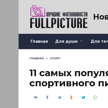
Перейти
к
содержанию
Нов
Главная
Для души
Для те
ГЛАВНАЯ
»
СПОРТ
11 самых попу
спортивного п