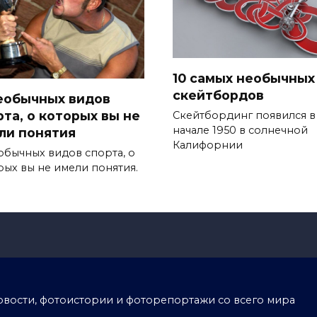
10 самых необычных
скейтбордов
необычных видов
рта, о которых вы не
Скейтбординг появился в
начале 1950 в солнечной
ли понятия
Калифорнии
еобычных видов спорта, о
рых вы не имели понятия.
тоновости, фотоистории и фоторепортажи со всего мира