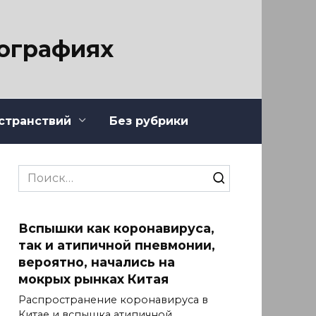
тографиях
странствий
Без рубрики
Search
for:
Вспышки как коронавируса,
так и атипичной пневмонии,
вероятно, начались на
мокрых рынках Китая
Распространение коронавируса в
Китае и вспышка атипичной