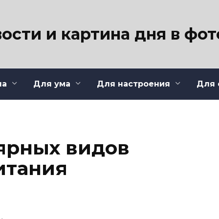
ости и картина дня в фо
ла
Для ума
Для настроения
Для 
лярных видов
итания