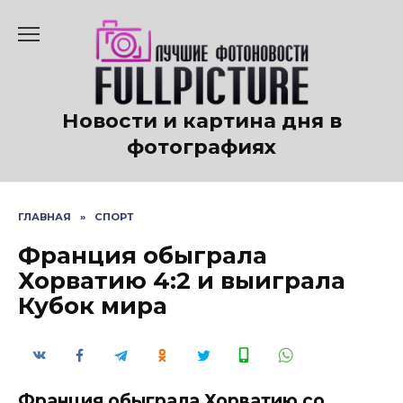
Перейти
к
содержанию
Новости и картина дня в
фотографиях
ГЛАВНАЯ
»
СПОРТ
Франция обыграла
Хорватию 4:2 и выиграла
Кубок мира
Франция обыграла Хорватию со