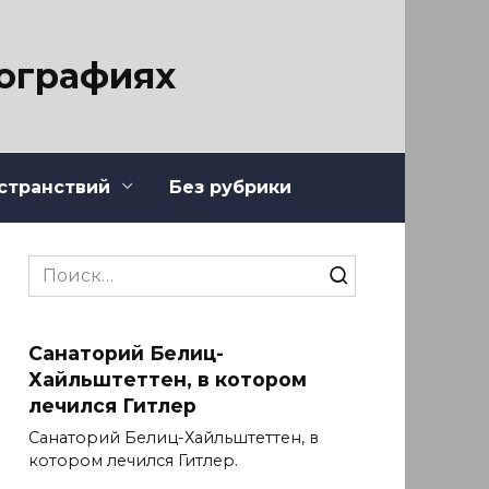
тографиях
странствий
Без рубрики
Search
for:
Санаторий Белиц-
Хайльштеттен, в котором
лечился Гитлер
Санаторий Белиц-Хайльштеттен, в
котором лечился Гитлер.