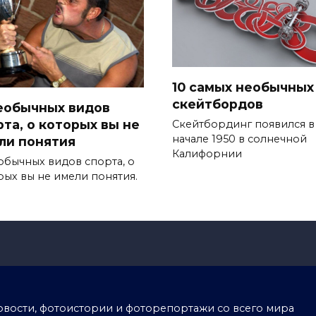
10 самых необычных
скейтбордов
необычных видов
рта, о которых вы не
Скейтбординг появился в
начале 1950 в солнечной
ли понятия
Калифорнии
еобычных видов спорта, о
рых вы не имели понятия.
тоновости, фотоистории и фоторепортажи со всего мира