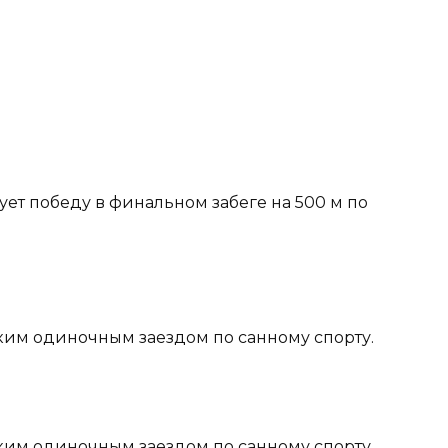
ует победу в финальном забеге на 500 м по
ским одиночным заездом по санному спорту.
ским одиночным заездом по санному спорту.