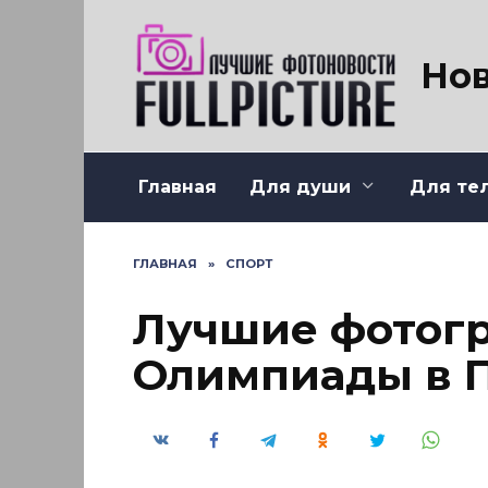
Перейти
к
содержанию
Нов
Главная
Для души
Для те
ГЛАВНАЯ
»
СПОРТ
Лучшие фотог
Олимпиады в 