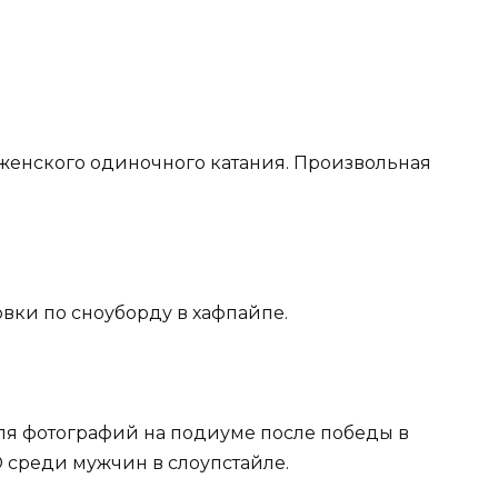
я женского одиночного катания. Произвольная
овки по сноуборду в хафпайпе.
для фотографий на подиуме после победы в
 среди мужчин в слоупстайле.