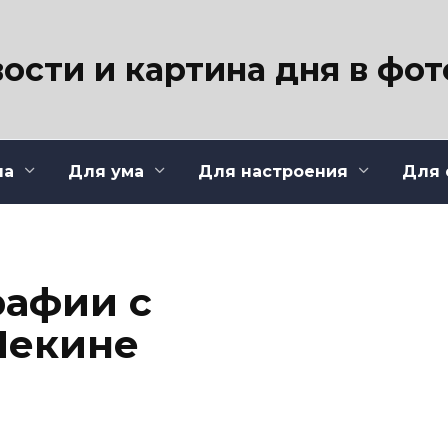
ости и картина дня в фо
ла
Для ума
Для настроения
Для 
рафии с
Пекине