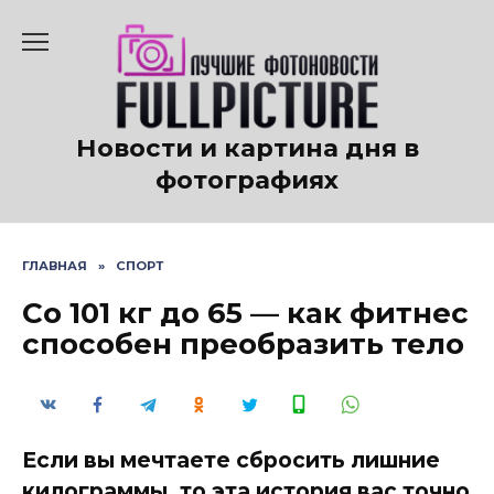
Перейти
к
содержанию
Новости и картина дня в
фотографиях
ГЛАВНАЯ
»
СПОРТ
Со 101 кг до 65 — как фитнес
способен преобразить тело
Если вы мечтаете сбросить лишние
килограммы, то эта история вас точно