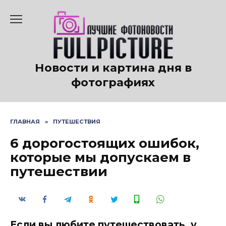
Перейти
к
содержанию
Новости и картина дня в
фотографиях
ГЛАВНАЯ
»
ПУТЕШЕСТВИЯ
6 дорогостоящих ошибок,
которые мы допускаем в
путешествии
Если вы любите путешествовать, у