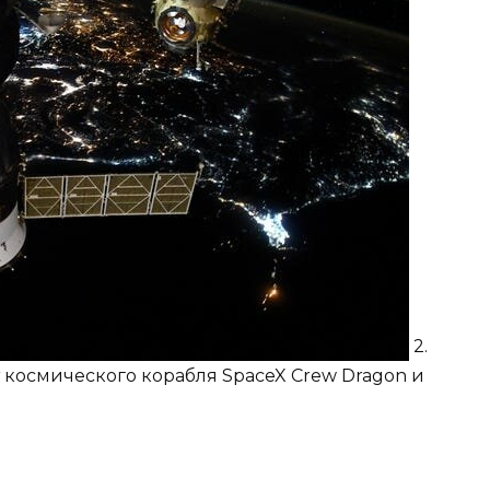
2.
 космического корабля SpaceX Crew Dragon и