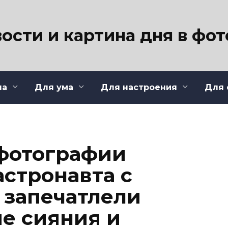
ости и картина дня в фо
ла
Для ума
Для настроения
Для 
фотографии
астронавта с
 запечатлели
е сияния и