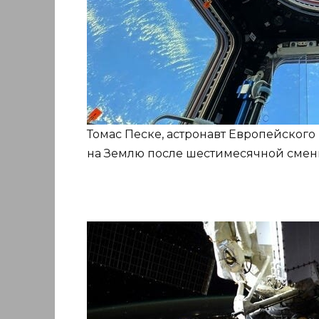
Томас Песке, астронавт Европейского 
на Землю после шестимесячной смен