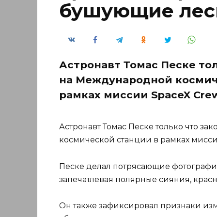
бушующие лес
Астронавт Томас Песке то
на Международной космич
рамках миссии SpaceX Cre
Астронавт Томас Песке только что з
космической станции в рамках мисси
Песке делал потрясающие фотографии
запечатлевая полярные сияния, красн
Он также зафиксировал признаки из